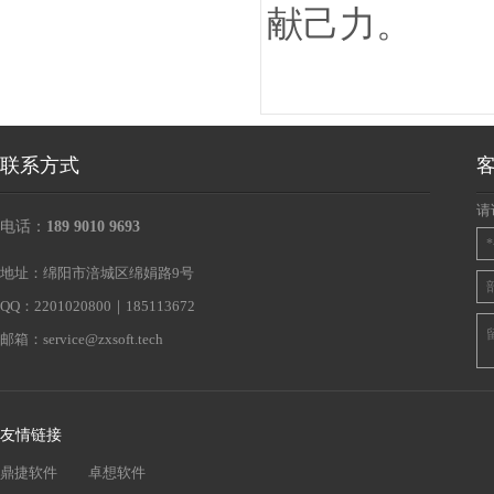
献己力。
联系方式
请
电话：
189 9010 9693
地址：绵阳市涪城区绵娟路9号
QQ：2201020800｜185113672
邮箱：
service@zxsoft.tech
友情链接
鼎捷软件
卓想软件