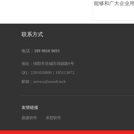
能够和广大企业用
联系方式
电话：
189 9010 9693
地址：绵阳市涪城区绵娟路9号
QQ：2201020800｜185113672
邮箱：
service@zxsoft.tech
友情链接
鼎捷软件
卓想软件