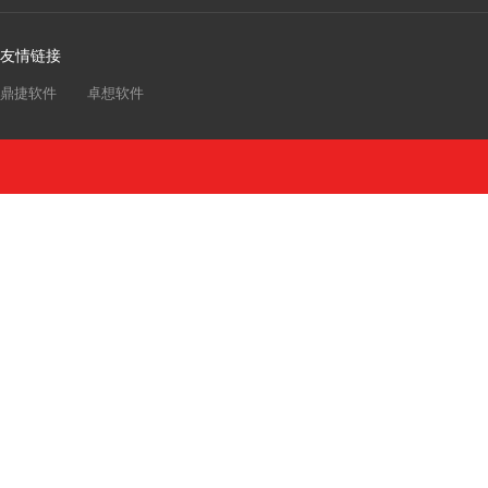
友情链接
鼎捷软件
卓想软件